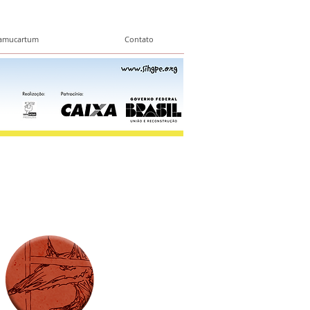
amucartum
Contato