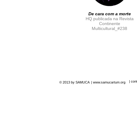
De cara com a morte
HQ publicada na Revista
Continente
Multicultural_#238
| con
© 2013 by SAMUCA |
www.samucartum.org