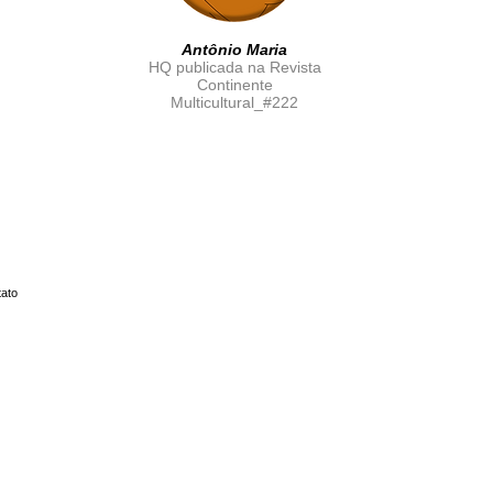
Antônio Maria
HQ publicada na Revista
Continente
Multic
ultural_#222
tato